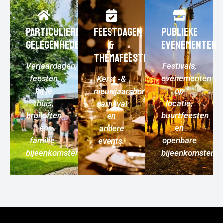
PARTICULIERE
FEESTDAGEN
PUBLIEKE
GELEGENHEDEN
&
EVENEMENTEN
THEMAFEESTEN
Verjaardagen,
Festivals,
feesten
evenementen
Kerst -&
bij je
op
nieuwjaarsborrels,
thuis,
locatie,
carnaval
bruiloften
buurtfeesten
en
en
en
andere
familie­
openbare
events.
bijeenkomsten.
bijeenkomsten.