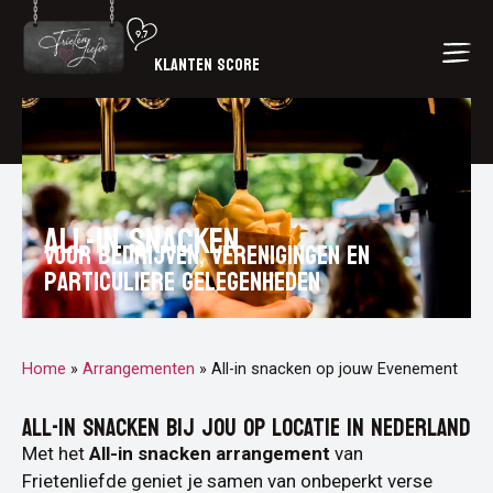
KLANTEN SCORE
All-in snacken
Voor bedrijven, verenigingen en
particuliere gelegenheden
Home
»
Arrangementen
»
All-in snacken op jouw Evenement
ALL-IN SNACKEN BIJ JOU OP LOCATIE IN NEDERLAND
Met het
All-in snacken arrangement
van
Frietenliefde geniet je samen van onbeperkt verse