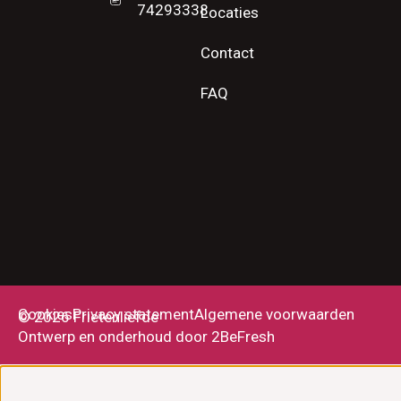
74293338
Locaties
Contact
FAQ
Cookies
Privacy statement
Algemene voorwaarden
© 2026 Frietenliefde
Ontwerp en onderhoud door 2BeFresh