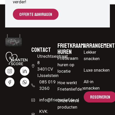
verder!
OFFERTE AANVRAGEN
Frietkraam
Arrangement
Contact
huren
Lekker
Utrechtsestraat
Frietkraam
snacken
KLANTEN
8
SCORE
huren op
3401CV
Luxe snacken
locatie
IJsselstein
All-in
085 019
Hoe werkt
snacken
3260
Frietenliefde?
RESERVEREN
info@frietenliefde.nl
Onze verse
producten
KVK: