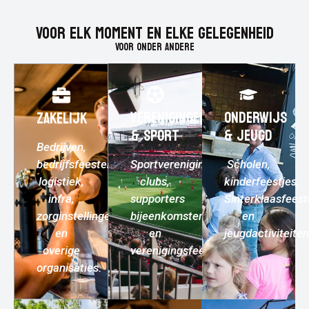
Voor elk moment en elke gelegenheid
Voor onder andere
VERENIGINGEN
ONDERWIJS
ZAKELIJK
& SPORT
& JEUGD
Bedrijven,
bedrijfsfeesten,
Sportverenigingen,
Scholen,
logistiek,
clubs,
kinderfeestjes,
infra,
supporters
Sinterklaasfees
zorginstellingen
bijeenkomsten
en
en
en
jeugdactiviteiten
overige
verenigingsfeesten.
organisaties.