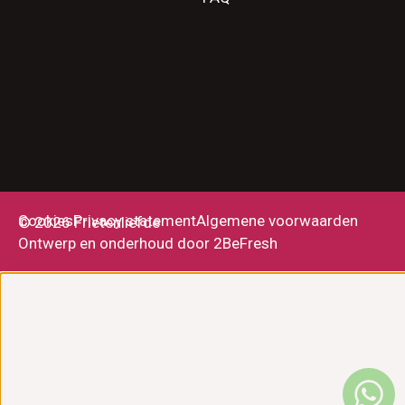
Cookies
Privacy statement
Algemene voorwaarden
© 2026 Frietenliefde
Ontwerp en onderhoud door 2BeFresh