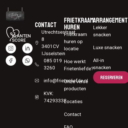
Frietkraam
Arrangement
Contact
huren
Lekker
Utrechtsestraat
Frietkraam
snacken
KLANTEN
8
SCORE
huren op
3401CV
Luxe snacken
locatie
IJsselstein
All-in
085 019
Hoe werkt
snacken
3260
Frietenliefde?
RESERVEREN
info@frietenliefde.nl
Onze verse
producten
KVK:
74293338
Locaties
Contact
FAQ