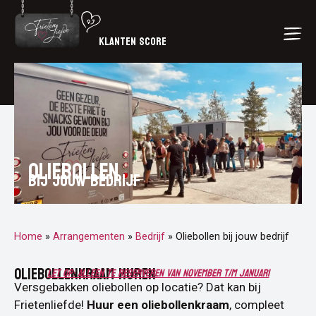
KLANTEN SCORE
Oliebollen
Bij jouw Bedrijf
Home
»
Arrangementen
»
Bedrijf
»
Oliebollen bij jouw bedrijf
OLIEBOLLENKRAAM HUREN
Let op: alleen te reserveren van november t/m januari
Versgebakken oliebollen op locatie? Dat kan bij
Frietenliefde!
Huur een oliebollenkraam
, compleet