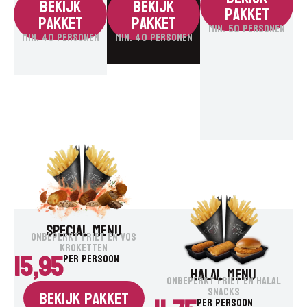
Bekijk
Bekijk
pakket
pakket
pakket
MIN. 50 PERSONEN
MIN. 40 PERSONEN
MIN. 40 PERSONEN
SPECIAL MENU
ONBEPERKT FRIET EN VOS
KROKETTEN
15,95
Per persoon
HALAL MENU
ONBEPERKT FRIET EN HALAL
SNACKS
Bekijk pakket
Per persoon