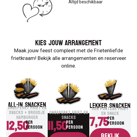
Altijd beschikbaar
Kies jouw arrangement
Maak jouw feest compleet met de Frietenliefde
frietkraam! Bekijk alle arrangementen en reserveer
online.
ALL-IN SNACKEN
LEKKER SNACKEN
ONBEPERKT FRIET EN
LUXE SNACKEN
EEN PUNTZAK FRIET
ONBEPERKT FRIET EN
SNACKS + BROODJE
EN SNACK
7,75
SNACKS
HAMBURGER
Per
11,50
12,50
Per
Per
persoon
persoon
persoon
Bekijk