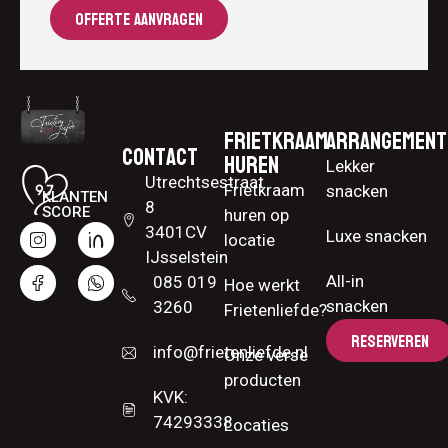
OFFERTE AANVRAGEN
Frietkraam
Arrangement
Contact
huren
Lekker
Utrechtsestraat
Frietkraam
snacken
KLANTEN
8
SCORE
huren op
3401CV
Luxe snacken
locatie
IJsselstein
All-in
085 019
Hoe werkt
snacken
3260
Frietenliefde?
RESERVEREN
info@frietenliefde.nl
Onze verse
producten
KVK:
74293338
Locaties