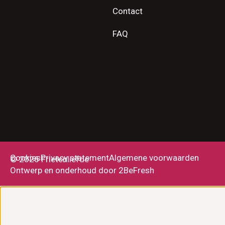
Contact
FAQ
Cookies
Privacy statement
Algemene voorwaarden
© 2026 Frietenliefde
Ontwerp en onderhoud door 2BeFresh