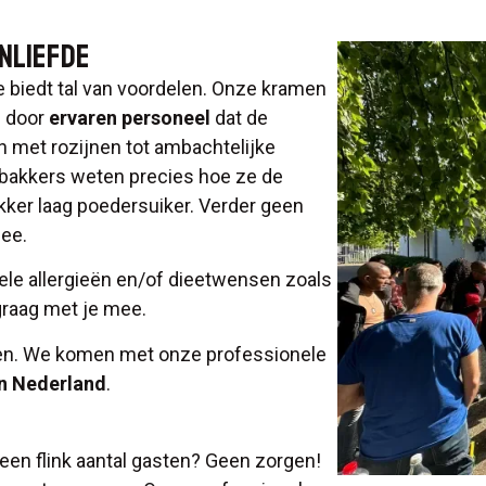
NLIEFDE
de biedt tal van voordelen. Onze kramen
d door
ervaren personeel
dat de
len met rozijnen tot ambachtelijke
 bakkers weten precies hoe ze de
kker laag poedersuiker. Verder geen
mee.
le allergieën en/of dieetwensen zoals
raag met je mee.
ren. We komen met onze professionele
in Nederland
.
een flink aantal gasten? Geen zorgen!