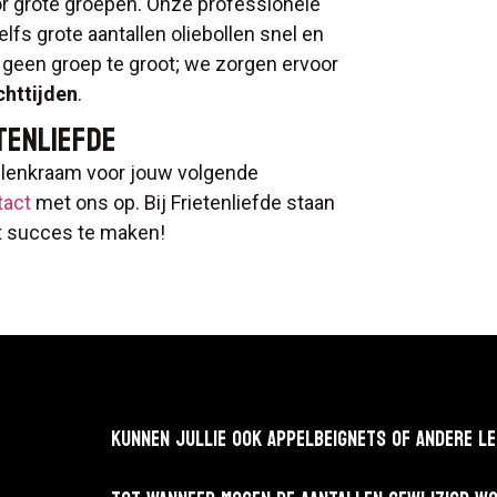
or grote groepen. Onze professionele
lfs grote aantallen oliebollen snel en
s geen groep te groot; we zorgen ervoor
httijden
.
TENLIEFDE
ollenkraam voor jouw volgende
tact
met ons op. Bij Frietenliefde staan
t succes te maken!
KUNNEN JULLIE OOK APPELBEIGNETS OF ANDERE L