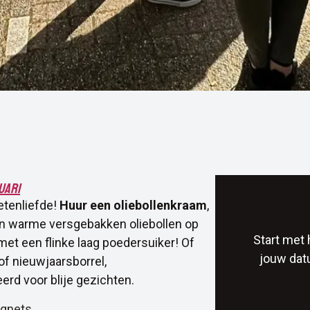
uari
ietenliefde!
Huur een oliebollenkraam
,
an warme versgebakken oliebollen op
Start met 
met een flinke laag poedersuiker! Of
jouw datu
of nieuwjaarsborrel,
rd voor blije gezichten.
ignets