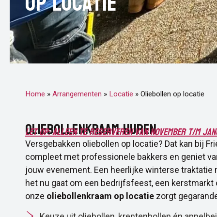
Op locatie
Home
»
Arrangementen
»
Locatie
»
Oliebollen op locatie
OLIEBOLLENKRAAM HUREN
Let op: alleen te reserveren van november t/m jan
Versgebakken oliebollen op locatie? Dat kan bij Fr
compleet met professionele bakkers en geniet v
jouw evenement. Een heerlijke winterse traktatie 
het nu gaat om een bedrijfsfeest, een kerstmarkt 
onze
oliebollenkraam op locatie
zorgt gegarandee
Keuze uit oliebollen, krentenbollen én appelbe