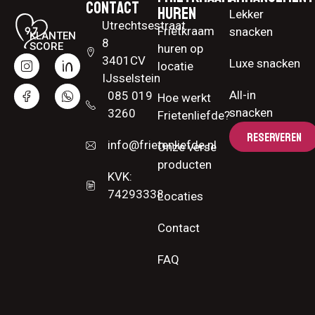
Contact
huren
Lekker
Utrechtsestraat
Frietkraam
snacken
KLANTEN
8
SCORE
huren op
3401CV
Luxe snacken
locatie
IJsselstein
All-in
085 019
Hoe werkt
snacken
3260
Frietenliefde?
RESERVEREN
info@frietenliefde.nl
Onze verse
producten
KVK:
74293338
Locaties
Contact
FAQ