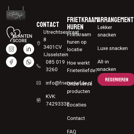
Frietkraam
Arrangement
Contact
huren
Lekker
Utrechtsestraat
Frietkraam
snacken
KLANTEN
8
SCORE
huren op
3401CV
Luxe snacken
locatie
IJsselstein
All-in
085 019
Hoe werkt
snacken
3260
Frietenliefde?
RESERVEREN
info@frietenliefde.nl
Onze verse
producten
KVK:
74293338
Locaties
Contact
FAQ