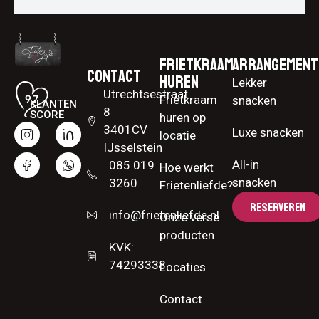
Frietkraam
Arrangement
Contact
huren
Lekker
Utrechtsestraat
Frietkraam
snacken
KLANTEN
8
SCORE
huren op
3401CV
Luxe snacken
locatie
IJsselstein
All-in
085 019
Hoe werkt
snacken
3260
Frietenliefde?
RESERVEREN
info@frietenliefde.nl
Onze verse
producten
KVK:
74293338
Locaties
Contact