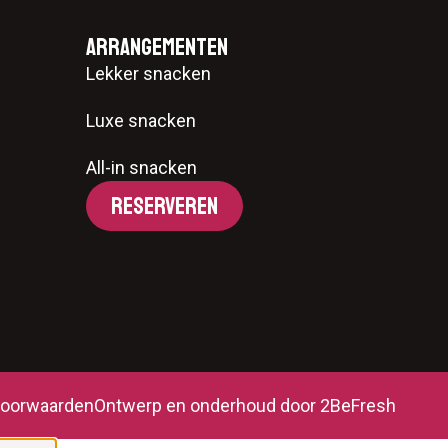
Arrangementen
Lekker snacken
Luxe snacken
All-in snacken
RESERVEREN
oorwaarden
Ontwerp en onderhoud door 2BeFresh