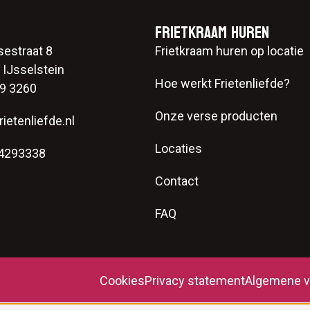
Frietkraam huren
sestraat 8
Frietkraam huren op locatie
IJsselstein
Hoe werkt Frietenliefde?
9 3260
Onze verse producten
ietenliefde.nl
Locaties
74293338
Contact
FAQ
Cookies
Privacy statement
Algemene v