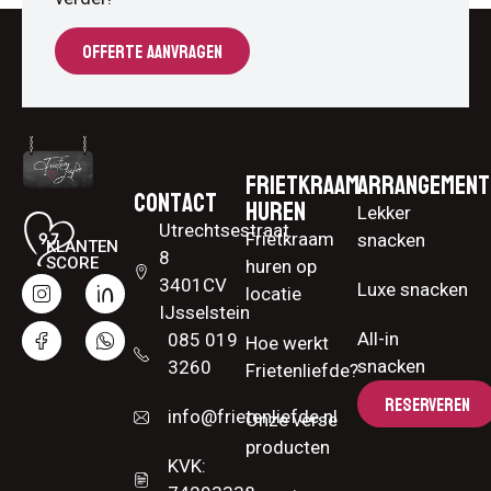
OFFERTE AANVRAGEN
Frietkraam
Arrangement
Contact
huren
Lekker
Utrechtsestraat
Frietkraam
snacken
KLANTEN
8
SCORE
huren op
3401CV
Luxe snacken
locatie
IJsselstein
All-in
085 019
Hoe werkt
snacken
3260
Frietenliefde?
RESERVEREN
info@frietenliefde.nl
Onze verse
producten
KVK: