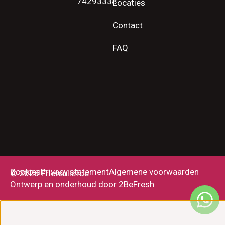
74293338
Locaties
Contact
FAQ
Cookies
Privacy statement
Algemene voorwaarden
© 2026 Frietenliefde
Ontwerp en onderhoud door 2BeFresh