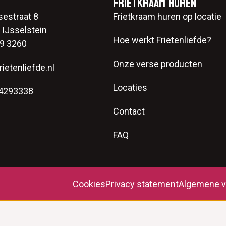
Frietkraam huren
sestraat 8
Frietkraam huren op locatie
IJsselstein
Hoe werkt Frietenliefde?
9 3260
Onze verse producten
ietenliefde.nl
Locaties
74293338
Contact
FAQ
Cookies
Privacy statement
Algemene v