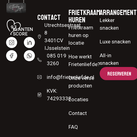
Frietkraam
Arrangement
Contact
huren
Lekker
Utrechtsestraat
Frietkraam
snacken
KLANTEN
8
SCORE
huren op
3401CV
Luxe snacken
locatie
IJsselstein
All-in
085 019
Hoe werkt
snacken
3260
Frietenliefde?
RESERVEREN
info@frietenliefde.nl
Onze verse
producten
KVK:
74293338
Locaties
Contact
FAQ