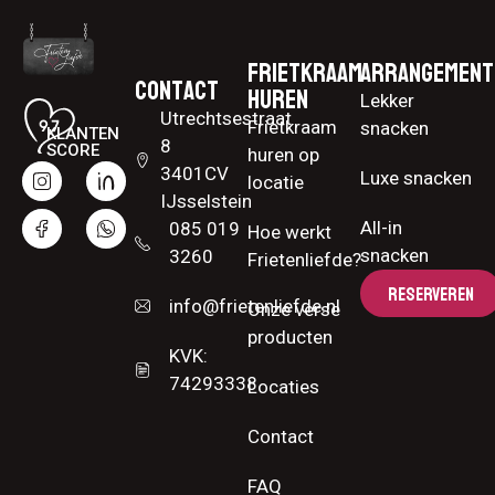
Frietkraam
Arrangement
Contact
huren
Lekker
Utrechtsestraat
Frietkraam
snacken
KLANTEN
8
SCORE
huren op
3401CV
Luxe snacken
locatie
IJsselstein
All-in
085 019
Hoe werkt
snacken
3260
Frietenliefde?
RESERVEREN
info@frietenliefde.nl
Onze verse
producten
KVK:
74293338
Locaties
Contact
FAQ