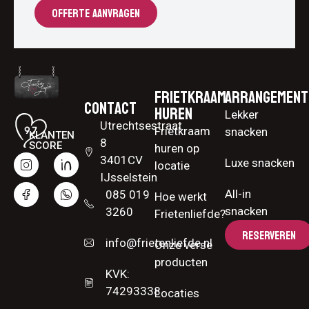
OFFERTE AANVRAGEN
Frietkraam
Arrangement
Contact
huren
Lekker
Utrechtsestraat
Frietkraam
snacken
KLANTEN
8
SCORE
huren op
3401CV
Luxe snacken
locatie
IJsselstein
All-in
085 019
Hoe werkt
snacken
3260
Frietenliefde?
RESERVEREN
info@frietenliefde.nl
Onze verse
producten
KVK:
74293338
Locaties