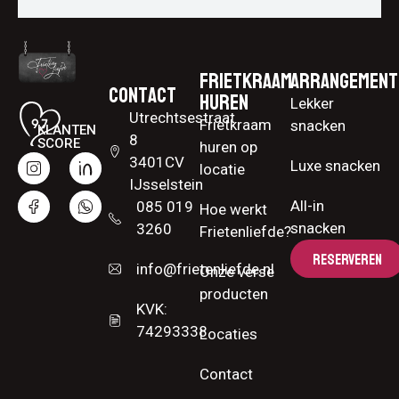
Frietkraam
Arrangement
Contact
huren
Lekker
Utrechtsestraat
Frietkraam
snacken
KLANTEN
8
SCORE
huren op
3401CV
Luxe snacken
locatie
IJsselstein
All-in
085 019
Hoe werkt
snacken
3260
Frietenliefde?
RESERVEREN
info@frietenliefde.nl
Onze verse
producten
KVK:
74293338
Locaties
Contact