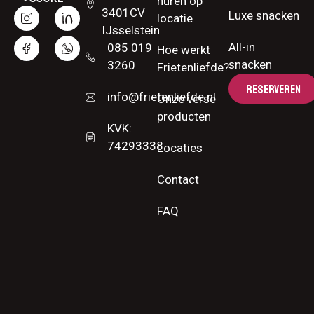
huren op
3401CV
Luxe snacken
locatie
IJsselstein
All-in
085 019
Hoe werkt
snacken
3260
Frietenliefde?
RESERVEREN
info@frietenliefde.nl
Onze verse
producten
KVK:
74293338
Locaties
Contact
FAQ