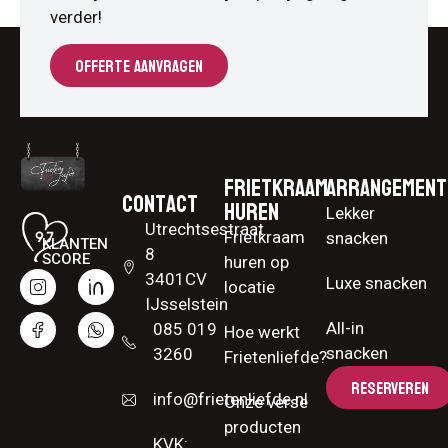
verder!
OFFERTE AANVRAGEN
Frietkraam
Arrangement
Contact
huren
Lekker
Utrechtsestraat
Frietkraam
snacken
KLANTEN
8
SCORE
huren op
3401CV
Luxe snacken
locatie
IJsselstein
All-in
085 019
Hoe werkt
snacken
3260
Frietenliefde?
RESERVEREN
info@frietenliefde.nl
Onze verse
producten
KVK: