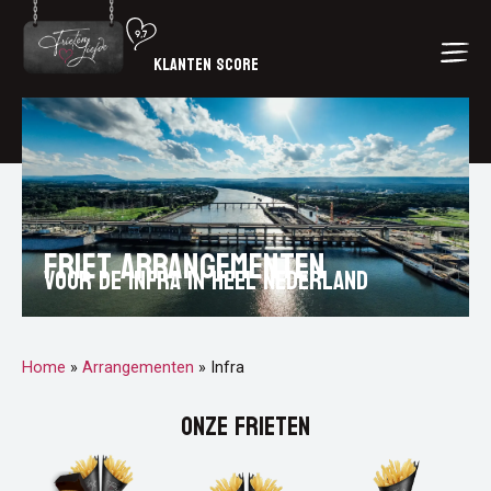
KLANTEN SCORE
Friet arrangementen
voor de infra in heel Nederland
Home
»
Arrangementen
»
Infra
Onze frieten