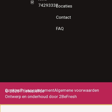
74293338
Locaties
Contact
FAQ
Cookies
Privacy statement
Algemene voorwaarden
© 2026 Frietenliefde
Ontwerp en onderhoud door 2BeFresh