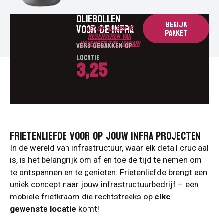
OLIEBOLLEN
BEKIJK
VOOR DE INFRA
Let op: alleen te
PAKKET
reserveren van
november t/m januari
VERS GEBAKKEN OP
LOCATIE
3,25
FRIETENLIEFDE VOOR OP JOUW INFRA PROJECTEN
In de wereld van infrastructuur, waar elk detail cruciaal
is, is het belangrijk om af en toe de tijd te nemen om
te ontspannen en te genieten. Frietenliefde brengt een
uniek concept naar jouw infrastructuurbedrijf – een
mobiele frietkraam die rechtstreeks op
elke
gewenste locatie
komt!