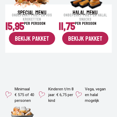
SPECIAL MENU
HALAL MENU
ONBEPERKT FRIET EN VOS
ONBEPERKT FRIET EN HALAL
KROKETTEN
SNACKS
15,95
11,75
Per persoon
Per persoon
Bekijk pakket
Bekijk pakket
Minimaal
Kinderen t/m 8
Vega, vegan
€ 575 of 40
jaar: € 6,75 per
en halal
personen
kind
mogelijk